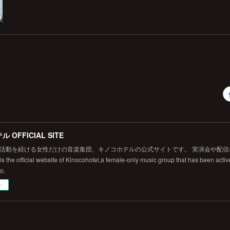
 OFFICIAL SITE
から活動を続ける女性だけの音楽集団、キノコホテルの公式サイトです。 実演会や配
 the official website of Kinocohotel,a female-only music group that has been active
fo.
ー