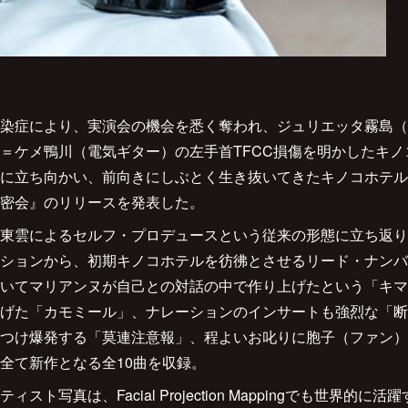
染症により、実演会の機会を悉く奪われ、ジュリエッタ霧島（
＝ケメ鴨川（電気ギター）の左手首TFCC損傷を明かしたキ
に立ち向かい、前向きにしぶとく生き抜いてきたキノコホテル
密会』のリリースを発表した。
東雲によるセルフ・プロデュースという従来の形態に立ち返り
ションから、初期キノコホテルを彷彿とさせるリード・ナンバ
いてマリアンヌが自己との対話の中で作り上げたという「キマ
げた「カモミール」、ナレーションのインサートも強烈な「断
つけ爆発する「莫連注意報」、程よいお叱りに胞子（ファン）
全て新作となる全10曲を収録。
ト写真は、Facial Projection Mappingでも世界的