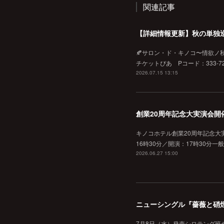
関連記事
【詳細情報更新】秋の単独
🍂サロン・ド・キノコ〜情欲ノ秋♡
チケットぴあ Pコード：333-720
2026.07.15 13:15
創業20周年記念大実演会開
キノコホテル創業20周年記念大実
16時30分／開演：17時30分一
2026.06.27 15:00
ニューシングル『薔薇と硝
7月8日（水）発売シロテング班