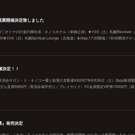
巡業開催決定致しました
オトナの行楽行脚出演：キノコホテル（単独公演）🍄10/3（土）札幌Revolver（北海
10/4（日）札幌Spiritual Lounge（北海道）&nbsp;17:30開場／18:00開演
催決定！！
演会サロン・ド・キノコ〜愛と欲望の支配者XX2027年6月26日（土）Zepp新宿
般立ち見席5900円（実演会場手売り／プレイガイド）FC会員限定VIP席10000円（
煙』発売決定
が放つ、これが「キノコホテルの現在地」創業19周年 マリアンヌ東雲率いるキノコ