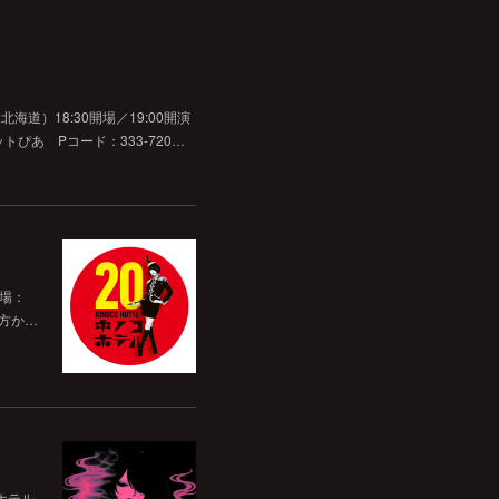
道）18:30開場／19:00開演
チケットぴあ Pコード：333-720…
開場：
前方か…
ホテル