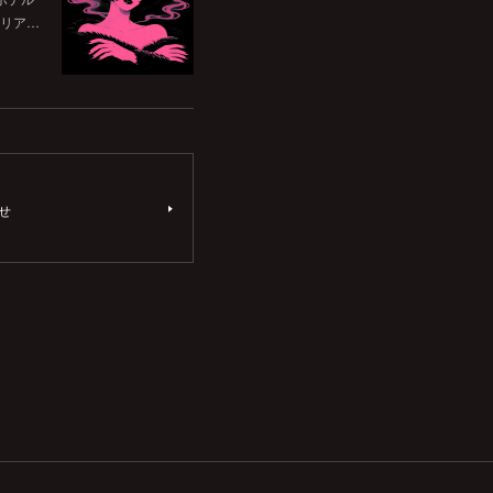
リア…
せ