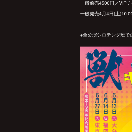
一般前売4500円／VI
一般発売4月4日(土)10:
※全公演シロテング班で