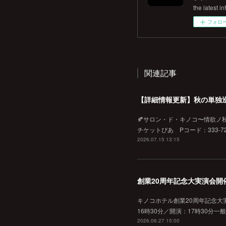
the latest in
フォロ
関連記事
【詳細情報更新】秋の単独
🍂サロン・ド・キノコ〜情欲ノ秋♡
チケットぴあ Pコード：333-720
2026.07.15 13:15
創業20周年記念大実演会開
キノコホテル創業20周年記念大実
16時30分／開演：17時30分一
2026.06.27 15:00