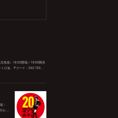
道）18:30開場／19:00開演
チケットぴあ Pコード：333-720…
開場：
前方か…