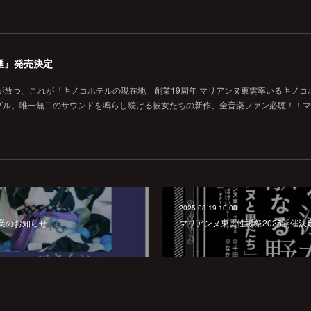
煙』発売決定
が放つ、これが「キノコホテルの現在地」創業19周年 マリアンヌ東雲率いるキノコ
グル。唯一無二のサウンドを鳴らし続ける彼女たちの新作、全音楽ファン必聴！！マ
2025.08.19 10:00
業のお知らせ
マリアンヌ東雲性誕祭2025開催決