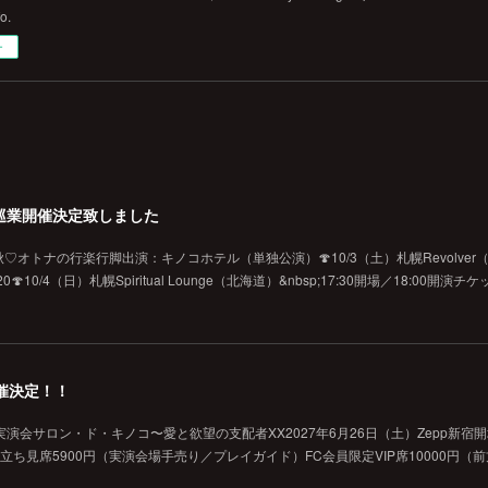
fo.
ー
巡業開催決定致しました
オトナの行楽行脚出演：キノコホテル（単独公演）🍄10/3（土）札幌Revolver（北海
10/4（日）札幌Spiritual Lounge（北海道）&nbsp;17:30開場／18:00開演
催決定！！
演会サロン・ド・キノコ〜愛と欲望の支配者XX2027年6月26日（土）Zepp新宿
般立ち見席5900円（実演会場手売り／プレイガイド）FC会員限定VIP席10000円（