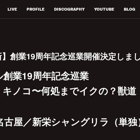
LIVE
PROFILE
DISCOGRAPHY
YOUTUBE
BLOG
新】創業19周年記念巡業開催決定しま
創業19周年記念巡業
・キノコ〜何処までイクの？獣道
(土）名古屋／新栄シャングリラ（単独