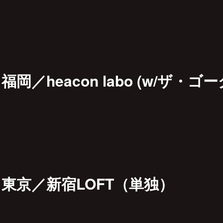
）福岡／heacon labo (w/ザ・
土）東京／新宿LOFT（単独）