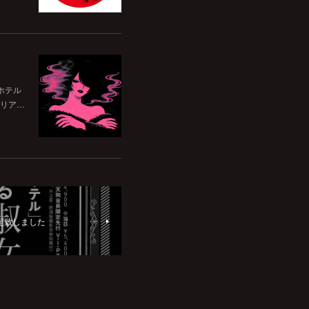
ホテル
リア…
定致しました