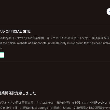
 OFFICIAL SITE
から活動を続ける女性だけの音楽集団、キノコホテルの公式サイトです。 実演会や配
 the official website of Kinocohotel,a female-only music group that has been active
fo.
ー
巡業開催決定致しました
オトナの行楽行脚出演：キノコホテル（単独公演）🍄10/3（土）札幌Revolver（北海
10/4（日）札幌Spiritual Lounge（北海道）&nbsp;17:30開場／18:00開演