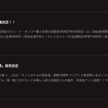
催決定！！
演会サロン・ド・キノコ〜愛と欲望の支配者XX2027年6月26日（土）Zepp新宿
般立ち見席5900円（実演会場手売り／プレイガイド）FC会員限定VIP席10000円（
煙』発売決定
が放つ、これが「キノコホテルの現在地」創業19周年 マリアンヌ東雲率いるキノコ
グル。唯一無二のサウンドを鳴らし続ける彼女たちの新作、全音楽ファン必聴！！マ