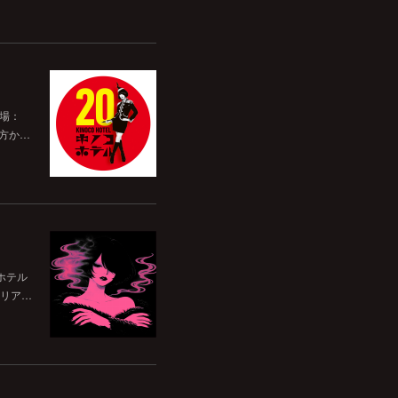
開場：
前方か…
ホテル
リア…