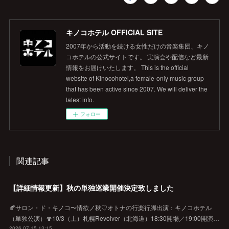
キノコホテル OFFICIAL SITE
2007年から活動を続ける女性だけの音楽集団、キノ
コホテルの公式サイトです。 実演会や配信など最新
情報をお届けいたします。 This is the official
website of Kinocohotel,a female-only music group
that has been active since 2007. We will deliver the
latest info.
フォロー
関連記事
【詳細情報更新】秋の単独巡業開催決定致しました
🍂サロン・ド・キノコ〜情欲ノ秋♡オトナの行楽行脚出演：キノコホテル
（単独公演）🍄10/3（土）札幌Revolver（北海道）18:30開場／19:00開演…
2026.07.15 13:15