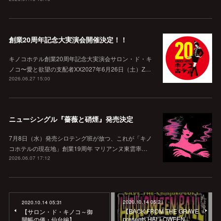
創業20周年記念大実演会開催決定！！
キノコホテル創業20周年記念大実演会サロン・ド・キ
ノコ〜愛と欲望の支配者XX2027年6月26日（土）Z…
2026.06.27 15:00
ニューシングル『薔薇と硝煙』発売決定
7月8日（水）発売シロテング班が放つ、これが「キノ
コホテルの現在地」創業19周年 マリアンヌ東雲率…
2026.06.07 17:12
2020.10.14 05:21
2020.10.14 05:31
【BACK FROM THE GRAVE
【サロン・ド・キノコ～御
presents HALLOWEEN
開帳の儀・仙台編】