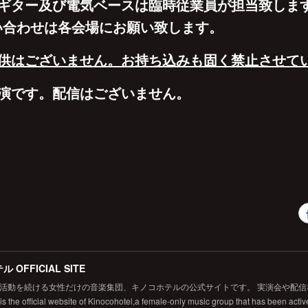
気ギター及び電気ベースは臨時従業員が担当致しま
い合わせは各会場にお願い致します。
提供はございません。お持ち込みも固く禁止させて
公演です。配信はございません。
 OFFICIAL SITE
から活動を続ける女性だけの音楽集団、キノコホテルの公式サイトです。 実演会や配
 the official website of Kinocohotel,a female-only music group that has been active