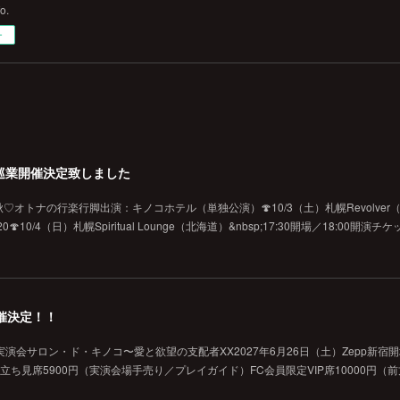
fo.
ー
巡業開催決定致しました
オトナの行楽行脚出演：キノコホテル（単独公演）🍄10/3（土）札幌Revolver（北海
10/4（日）札幌Spiritual Lounge（北海道）&nbsp;17:30開場／18:00開演
催決定！！
演会サロン・ド・キノコ〜愛と欲望の支配者XX2027年6月26日（土）Zepp新宿
般立ち見席5900円（実演会場手売り／プレイガイド）FC会員限定VIP席10000円（