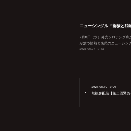
ニューシングル『薔薇と硝
7月8日（水）発売シロテング班
が放つ情熱と哀愁のニューシン
2026.06.07 17:12
2021.05.10 10:00
無観客配信【第二回緊急