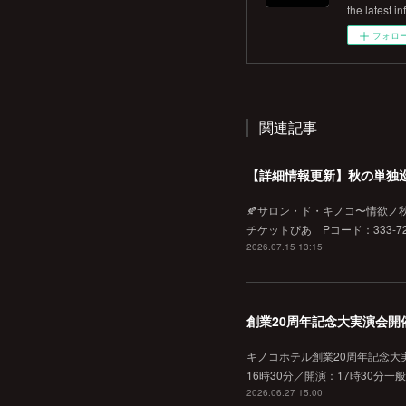
the latest in
フォロ
関連記事
【詳細情報更新】秋の単独
🍂サロン・ド・キノコ〜情欲ノ秋♡
チケットぴあ Pコード：333-720
2026.07.15 13:15
創業20周年記念大実演会開
キノコホテル創業20周年記念大実
16時30分／開演：17時30分一
2026.06.27 15:00