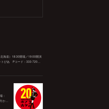
道）18:30開場／19:00開演
チケットぴあ Pコード：333-720…
開場：
前方か…