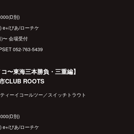
000(D別)
) e+/ぴあ/ローチケ
日)〜 会場受付
 052-763-5439
ノコ〜東海三本勝負・三重編】
市CLUB ROOTS
ティーイコールツー／スイッチトラウト
000(D別)
) e+/ぴあ/ローチケ