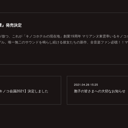
煙』発売決定
が放つ、これが「キノコホテルの現在地」創業19周年 マリアンヌ東雲率いるキノコ
グル。唯一無二のサウンドを鳴らし続ける彼女たちの新作、全音楽ファン必聴！！マ
2021.04.26 15:25
キノコ会議2021】決定しました
胞子の皆さまへの大切なお知らせ