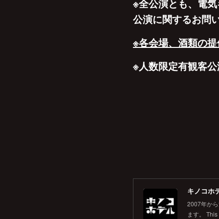
※全公演とも、電
公演に関するお問
※各会場、酒類の
※人数限定有観客
キノコホテル
2007年
ます。 This is