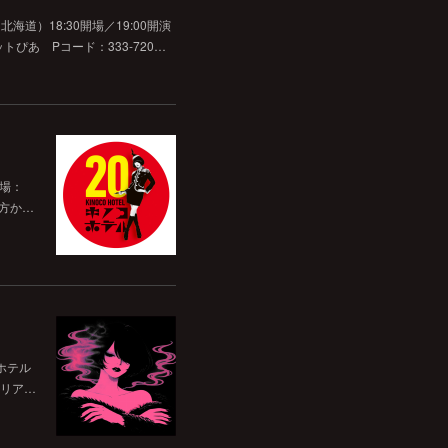
道）18:30開場／19:00開演
チケットぴあ Pコード：333-720…
開場：
前方か…
ホテル
リア…