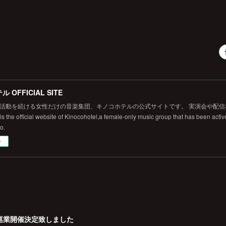
 OFFICIAL SITE
から活動を続ける女性だけの音楽集団、キノコホテルの公式サイトです。 実演会や配
 the official website of Kinocohotel,a female-only music group that has been active
fo.
ー
巡業開催決定致しました