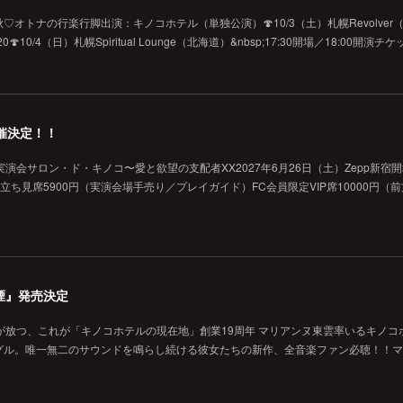
オトナの行楽行脚出演：キノコホテル（単独公演）🍄10/3（土）札幌Revolver（北海
10/4（日）札幌Spiritual Lounge（北海道）&nbsp;17:30開場／18:00開演
催決定！！
演会サロン・ド・キノコ〜愛と欲望の支配者XX2027年6月26日（土）Zepp新宿
般立ち見席5900円（実演会場手売り／プレイガイド）FC会員限定VIP席10000円（
煙』発売決定
が放つ、これが「キノコホテルの現在地」創業19周年 マリアンヌ東雲率いるキノコ
グル。唯一無二のサウンドを鳴らし続ける彼女たちの新作、全音楽ファン必聴！！マ