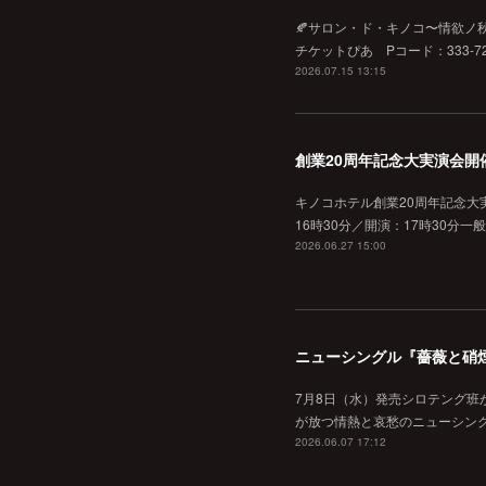
🍂サロン・ド・キノコ〜情欲ノ秋♡
チケットぴあ Pコード：333-720
2026.07.15 13:15
創業20周年記念大実演会開
キノコホテル創業20周年記念大実
16時30分／開演：17時30分一
2026.06.27 15:00
ニューシングル『薔薇と硝
7月8日（水）発売シロテング班
が放つ情熱と哀愁のニューシン
2026.06.07 17:12