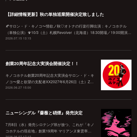
【詳細情報更新】秋の単独巡業開催決定致しました
🍂サロン・ド・キノコ〜情欲ノ秋♡オトナの行楽行脚出演：キノコホテル
（単独公演）🍄10/3（土）札幌Revolver（北海道）18:30開場／19:00開演…
2026.07.15 13:15
創業20周年記念大実演会開催決定！！
キノコホテル創業20周年記念大実演会サロン・ド・キ
ノコ〜愛と欲望の支配者XX2027年6月26日（土）Z…
2026.06.27 15:00
ニューシングル『薔薇と硝煙』発売決定
7月8日（水）発売シロテング班が放つ、これが「キノ
コホテルの現在地」創業19周年 マリアンヌ東雲率…
2026.06.07 17:12