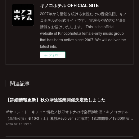
キノコホテル OFFICIAL SITE
2007年から活動を続ける女性だけの音楽集団、キノ
コホテルの公式サイトです。 実演会や配信など最新
情報をお届けいたします。 This is the official
website of Kinocohotel,a female-only music group
that has been active since 2007. We will deliver the
latest info.
フォロー
関連記事
【詳細情報更新】秋の単独巡業開催決定致しました
🍂サロン・ド・キノコ〜情欲ノ秋♡オトナの行楽行脚出演：キノコホテル
（単独公演）🍄10/3（土）札幌Revolver（北海道）18:30開場／19:00開演…
2026.07.15 13:15