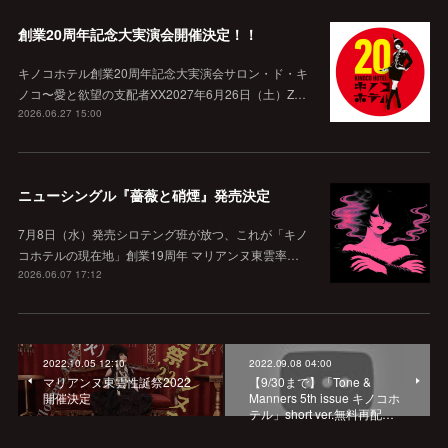
創業20周年記念大実演会開催決定！！
キノコホテル創業20周年記念大実演会サロン・ド・キ
ノコ〜愛と欲望の支配者XX2027年6月26日（土）Z…
2026.06.27 15:00
ニューシングル『薔薇と硝煙』発売決定
7月8日（水）発売シロテング班が放つ、これが「キノ
コホテルの現在地」創業19周年 マリアンヌ東雲率…
2026.06.07 17:12
2022.10.05 12:10
2022.09.08 04:00
マリアンヌ東雲性誕祭2022
【9/30まで】「Tone &
開催決定
Manners 5th issue キノコホ
テル」short ver.無料再配…