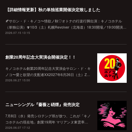
【詳細情報更新】秋の単独巡業開催決定致しました
🍂サロン・ド・キノコ〜情欲ノ秋♡オトナの行楽行脚出演：キノコホテル
（単独公演）🍄10/3（土）札幌Revolver（北海道）18:30開場／19:00開演…
2026.07.15 13:15
創業20周年記念大実演会開催決定！！
キノコホテル創業20周年記念大実演会サロン・ド・キ
ノコ〜愛と欲望の支配者XX2027年6月26日（土）Z…
2026.06.27 15:00
ニューシングル『薔薇と硝煙』発売決定
7月8日（水）発売シロテング班が放つ、これが「キノ
コホテルの現在地」創業19周年 マリアンヌ東雲率…
2026.06.07 17:12