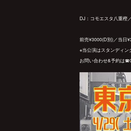
DJ：コモエスタ八重樫／
前売¥3000(D別)／当日¥3
※当公演はスタンディン
お問い合わせ&予約は☎︎035