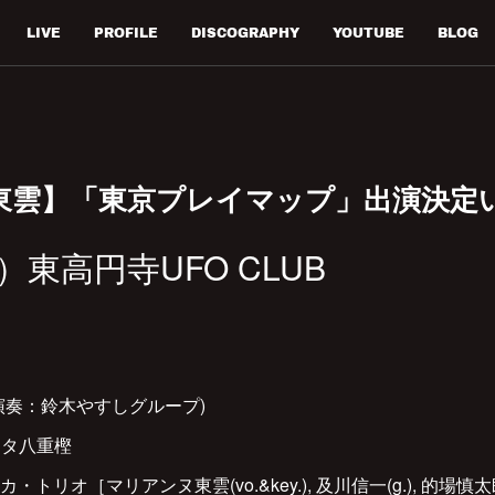
LIVE
PROFILE
DISCOGRAPHY
YOUTUBE
BLOG
東雲】「東京プレイマップ」出演決定
）東高円寺UFO CLUB
演奏：鈴木やすしグループ)
スタ八重樫
オ［マリアンヌ東雲(vo.&key.), 及川信一(g.), 的場慎太郎(b