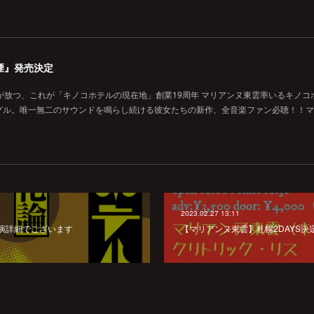
煙』発売決定
が放つ、これが「キノコホテルの現在地」創業19周年 マリアンヌ東雲率いるキノコ
グル。唯一無二のサウンドを鳴らし続ける彼女たちの新作、全音楽ファン必聴！！マ
2023.02.27 13:11
公演詳細でございます
【マリアンヌ東雲】札幌2DAYS決