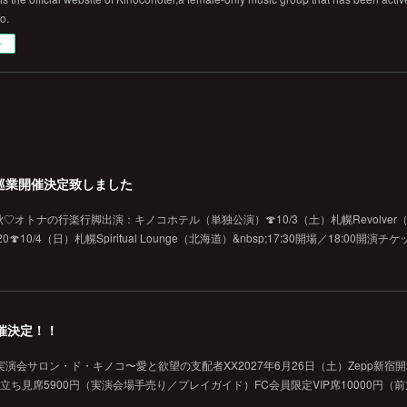
fo.
ー
巡業開催決定致しました
オトナの行楽行脚出演：キノコホテル（単独公演）🍄10/3（土）札幌Revolver（北海
10/4（日）札幌Spiritual Lounge（北海道）&nbsp;17:30開場／18:00開演
催決定！！
演会サロン・ド・キノコ〜愛と欲望の支配者XX2027年6月26日（土）Zepp新宿
般立ち見席5900円（実演会場手売り／プレイガイド）FC会員限定VIP席10000円（