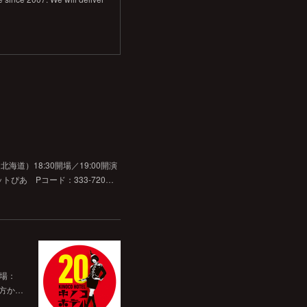
道）18:30開場／19:00開演
チケットぴあ Pコード：333-720…
開場：
前方か…