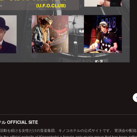
 OFFICIAL SITE
から活動を続ける女性だけの音楽集団、キノコホテルの公式サイトです。 実演会や配
 the official website of Kinocohotel,a female-only music group that has been active