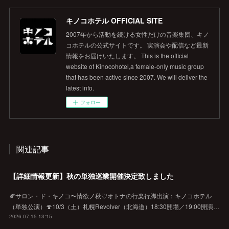
キノコホテル OFFICIAL SITE
2007年から活動を続ける女性だけの音楽集団、キノ
コホテルの公式サイトです。 実演会や配信など最新
情報をお届けいたします。 This is the official
website of Kinocohotel,a female-only music group
that has been active since 2007. We will deliver the
latest info.
フォロー
関連記事
【詳細情報更新】秋の単独巡業開催決定致しました
🍂サロン・ド・キノコ〜情欲ノ秋♡オトナの行楽行脚出演：キノコホテル
（単独公演）🍄10/3（土）札幌Revolver（北海道）18:30開場／19:00開演…
2026.07.15 13:15