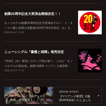
創業20周年記念大実演会開催決定！！
キノコホテル創業20周年記念大実演会サロン・ド・キ
ノコ〜愛と欲望の支配者XX2027年6月26日（土）Z…
2026.06.27 15:00
ニューシングル『薔薇と硝煙』発売決定
7月8日（水）発売シロテング班が放つ、これが「キノ
コホテルの現在地」創業19周年 マリアンヌ東雲率…
2026.06.07 17:12
2023.05.10 10:15
2023.04.15 02:31
9thアルバム「マリアンヌの
【マリアンヌ東雲】大阪
教典」発売決定！
2DAYS決定いたしました