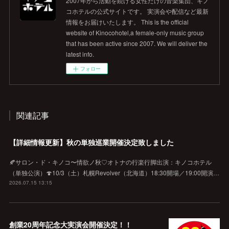
2007年から活動を続ける女性だけの音楽集団、キノ
コホテルの公式サイトです。 実演会や配信など最新
情報をお届けいたします。 This is the official
website of Kinocohotel,a female-only music group
that has been active since 2007. We will deliver the
latest info.
フォロー
関連記事
【詳細情報更新】秋の単独巡業開催決定致しました
🍂サロン・ド・キノコ〜情欲ノ秋♡オトナの行楽行脚出演：キノコホテル
（単独公演）🍄10/3（土）札幌Revolver（北海道）18:30開場／19:00開演…
2026.07.15 13:15
創業20周年記念大実演会開催決定！！