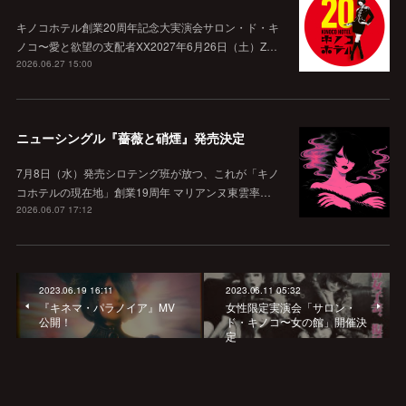
キノコホテル創業20周年記念大実演会サロン・ド・キ
ノコ〜愛と欲望の支配者XX2027年6月26日（土）Z…
2026.06.27 15:00
ニューシングル『薔薇と硝煙』発売決定
7月8日（水）発売シロテング班が放つ、これが「キノ
コホテルの現在地」創業19周年 マリアンヌ東雲率…
2026.06.07 17:12
2023.06.19 16:11
2023.06.11 05:32
『キネマ・パラノイア』MV
女性限定実演会「サロン・
公開！
ド・キノコ〜女の館」開催決
定