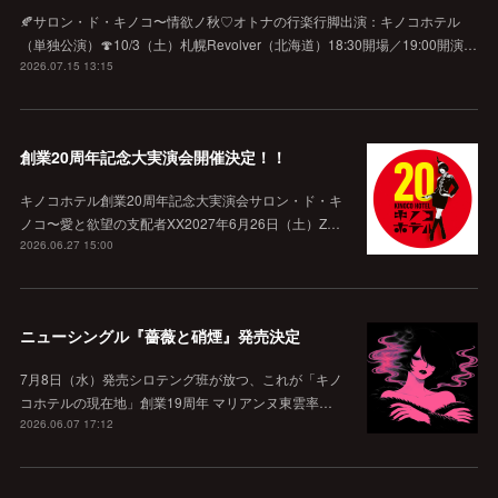
🍂サロン・ド・キノコ〜情欲ノ秋♡オトナの行楽行脚出演：キノコホテル
（単独公演）🍄10/3（土）札幌Revolver（北海道）18:30開場／19:00開演…
2026.07.15 13:15
創業20周年記念大実演会開催決定！！
キノコホテル創業20周年記念大実演会サロン・ド・キ
ノコ〜愛と欲望の支配者XX2027年6月26日（土）Z…
2026.06.27 15:00
ニューシングル『薔薇と硝煙』発売決定
7月8日（水）発売シロテング班が放つ、これが「キノ
コホテルの現在地」創業19周年 マリアンヌ東雲率…
2026.06.07 17:12