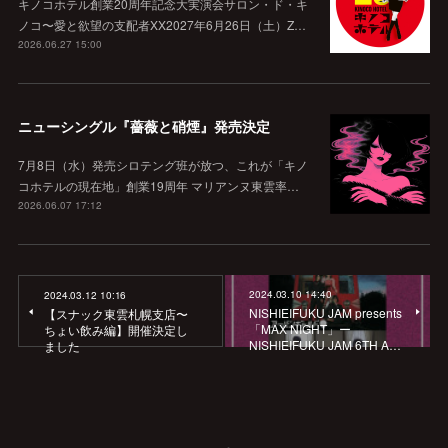
キノコホテル創業20周年記念大実演会サロン・ド・キ
ノコ〜愛と欲望の支配者XX2027年6月26日（土）Z…
2026.06.27 15:00
ニューシングル『薔薇と硝煙』発売決定
7月8日（水）発売シロテング班が放つ、これが「キノ
コホテルの現在地」創業19周年 マリアンヌ東雲率…
2026.06.07 17:12
2024.03.10 14:40
2024.03.12 10:16
NISHIEIFUKU JAM presents
【スナック東雲札幌支店〜
「MAX NIGHT」ー
ちょい飲み編】開催決定し
NISHIEIFUKU JAM 6TH A…
ました