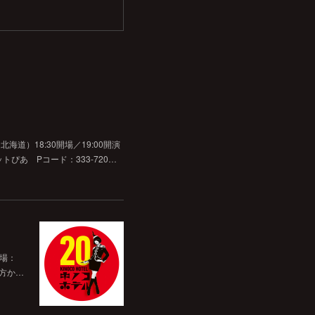
道）18:30開場／19:00開演
チケットぴあ Pコード：333-720…
開場：
前方か…