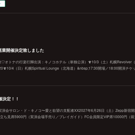
ー
巡業開催決定致しました
オトナの行楽行脚出演：キノコホテル（単独公演）🍄10/3（土）札幌Revolver（北海
10/4（日）札幌Spiritual Lounge（北海道）&nbsp;17:30開場／18:00開演
催決定！！
演会サロン・ド・キノコ〜愛と欲望の支配者XX2027年6月26日（土）Zepp新宿
般立ち見席5900円（実演会場手売り／プレイガイド）FC会員限定VIP席10000円（