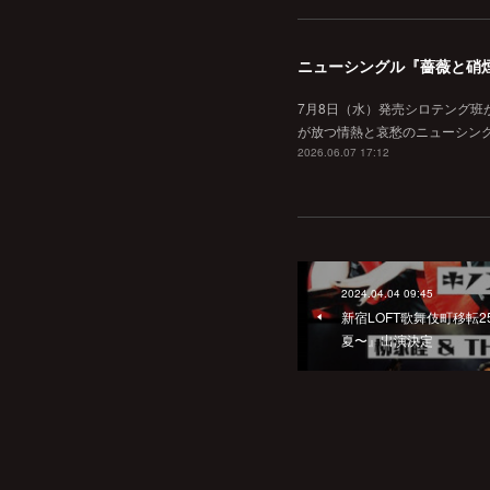
ニューシングル『薔薇と硝
7月8日（水）発売シロテング班
が放つ情熱と哀愁のニューシン
2026.06.07 17:12
2024.04.04 09:45
新宿LOFT歌舞伎町移転
夏〜』出演決定