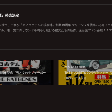
煙』発売決定
が放つ、これが「キノコホテルの現在地」創業19周年 マリアンヌ東雲率いるキノコ
グル。唯一無二のサウンドを鳴らし続ける彼女たちの新作、全音楽ファン必聴！！マ
2024.03.28 03:38
25周年記念『男と女のラブゲーム〜
THE NUGGETS 20代告別ツアー『乱
2024』出演決定