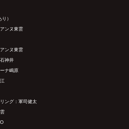
録あり）
アンヌ東雲
アンヌ東雲
石神井
ーナ嶋原
江
リング：軍司健太
雲
O