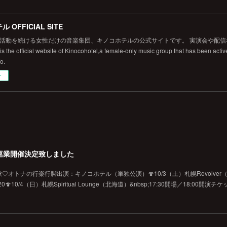
 OFFICIAL SITE
から活動を続ける女性だけの音楽集団、キノコホテルの公式サイトです。 実演会や配
 the official website of Kinocohotel,a female-only music group that has been active
fo.
ー
巡業開催決定致しました
オトナの行楽行脚出演：キノコホテル（単独公演）🍄10/3（土）札幌Revolver（北海
10/4（日）札幌Spiritual Lounge（北海道）&nbsp;17:30開場／18:00開演