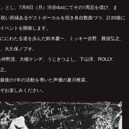
」とし、7月8日（月）渋谷duoにてその1周忌を偲び、ま
を祝い所縁あるゲストボーカルを招き各自数曲づつ、計20曲に
イベントを開催します。
ににわたる道を歩んだ鈴木慶一、ミッキー吉野、難波弘之、
、大久保ノブオ。
る仲野茂、大槻ケンヂ、うじきつよし、下山淳、ROLLY、
之。
最後の1年の活動を導いた声優の夏川椎菜。
ぞお楽しみください。