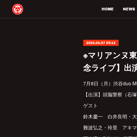
HOME
NEWS
2024.04.07 05:12
※マリアンヌ東
念ライブ】出
7月8日（月）渋谷duo MU
【出演】頭脳警察（石塚
ゲスト
鈴木慶一 白井良明・
難波弘之・玲里 アキ