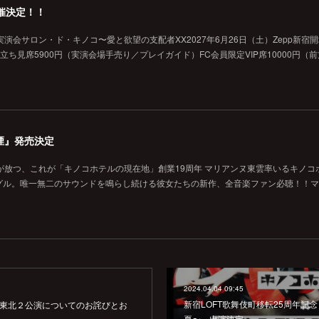
催決定！！
演会サロン・ド・キノコ〜愛と欲望の支配者XX2027年6月26日（土）Zepp新宿
般立ち見席5900円（実演会場手売り／プレイガイド）FC会員限定VIP席10000円（
煙』発売決定
が放つ、これが「キノコホテルの現在地」創業19周年 マリアンヌ東雲率いるキノコ
グル。唯一無二のサウンドを鳴らし続ける彼女たちの新作、全音楽ファン必聴！！マ
2024.04.04 09:45
新宿LOFT歌舞伎町移転25周年記
】東北２公演についてのお詫びとお
夏〜』出演決定