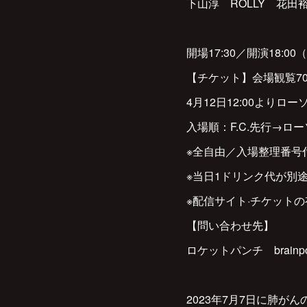
下山淳 ROLLY 花
開場17:30／開演18:00
【チケット】会場観覧70
4月12日12:00よりロ
入場順：F.C.先行→ロ
※全自由／入場整理番号
※当日1ドリンク代が別
※配信サイト·チケット
【問い合わせ先】
ロケットパンチ brainpoli
2023年7月7日に肺が