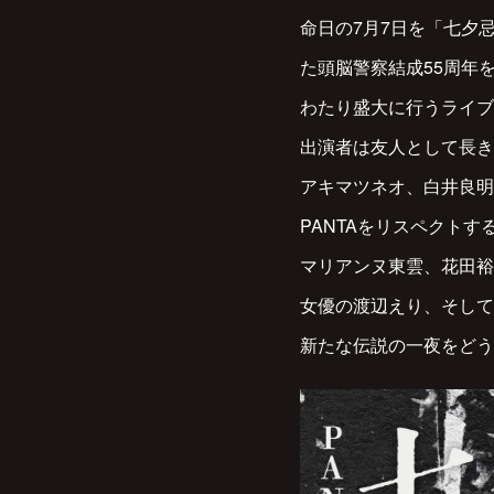
命日の7月7日を「七夕忌
た頭脳警察結成55周年
わたり盛大に行うライブ
出演者は友人として長き
アキマツネオ、白井良明
PANTAをリスペクトす
マリアンヌ東雲、花田裕
女優の渡辺えり、そして
新たな伝説の一夜をどう