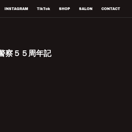
INSTAGRAM
TikTok
SHOP
SALON
CONTACT
脳警察５５周年記
）