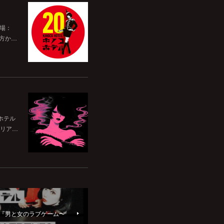
開場：
前方か…
ホテル
リア…
念『男と女のラブゲーム〜