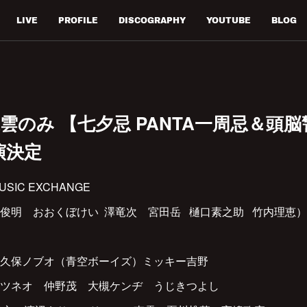
LIVE
PROFILE
DISCOGRAPHY
YOUTUBE
BLOG
雲のみ 【七夕忌 PANTA一周忌＆頭
演決定
SIC EXCHANGE
俊明 おおくぼけい 澤竜次 宮田岳 樋口素之助 竹内理恵
大久保ノブオ（青空ボーイズ）ミッキー吉野
マツネオ 仲野茂 大槻ケンヂ うじきつよし