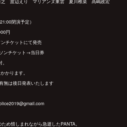
田裕之 渡辺えり マリアンヌ東雲 夏川椎菜 髙嶋政宏
（21:00閉演予定）
00円
ーソンチケットにて発売
ーソンチケット→当日券
付。
途かかります。
の有無は後日発表いたします
ce2019@gmail.com
んのため惜しまれながら急逝したPANTA。