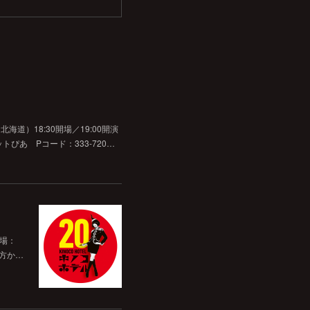
道）18:30開場／19:00開演
チケットぴあ Pコード：333-720…
開場：
前方か…