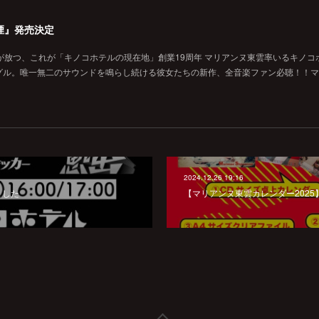
煙』発売決定
が放つ、これが「キノコホテルの現在地」創業19周年 マリアンヌ東雲率いるキノコ
グル。唯一無二のサウンドを鳴らし続ける彼女たちの新作、全音楽ファン必聴！！マ
2024.12.26 19:16
ました
【マリアンヌ東雲カレンダー202