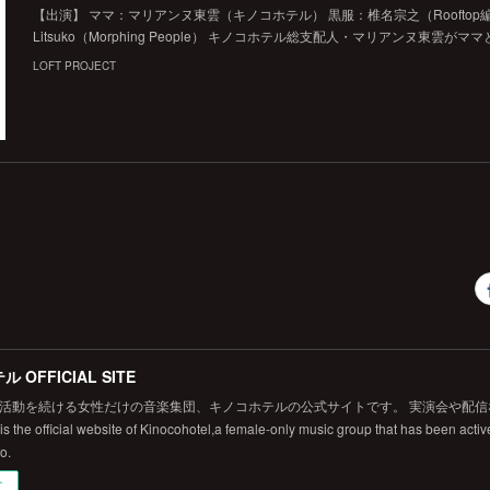
【出演】 ママ：マリアンヌ東雲（キノコホテル） 黒服：椎名宗之（Rooftop
Litsuko（Morphing People） キノコホテル総支配人・マリアンヌ東雲が
LOFT PROJECT
 OFFICIAL SITE
から活動を続ける女性だけの音楽集団、キノコホテルの公式サイトです。 実演会や配
 the official website of Kinocohotel,a female-only music group that has been active
fo.
ー