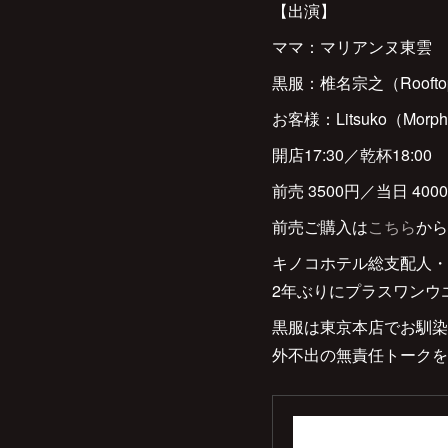
【出演】
ママ：マリアンヌ東雲
黒服：椎名宗之（Rooft
お客様：Litsuko（Morphi
開店17:30／乾杯18:00
前売 3500円／当日 400
前売ご購入は
こちら
から
キノコホテル総支配人・
2年ぶりにプラスワンウ
黒服は東京本店でお馴染みの椎
外不出の無責任トークを