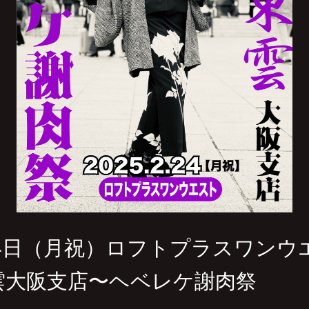
月24日（月祝）ロフトプラスワンウ
雲大阪支店〜ヘベレケ謝肉祭