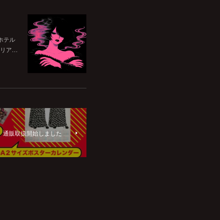
ホテル
リア…
5】通販取扱開始しました