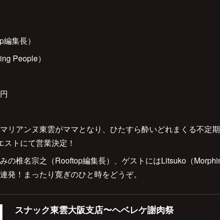
op編集長）
ng People）
0円
マリアンヌ東雲がママとなり、ひたすら酔いどれまくる不定期
エストにて営業決定！
名宗之（Rooftop編集長）、ゲストにはLitsuko（Morphin
連発！まったり寛ぎのひと時をどうぞ。
スナック東雲大阪支店〜ヘベレケ謝肉祭