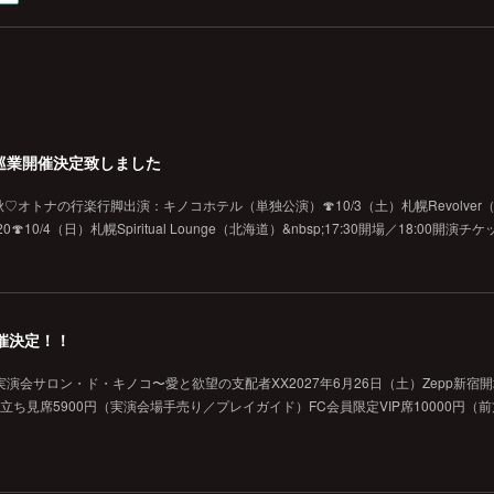
巡業開催決定致しました
オトナの行楽行脚出演：キノコホテル（単独公演）🍄10/3（土）札幌Revolver（北海
10/4（日）札幌Spiritual Lounge（北海道）&nbsp;17:30開場／18:00開演
催決定！！
演会サロン・ド・キノコ〜愛と欲望の支配者XX2027年6月26日（土）Zepp新宿
般立ち見席5900円（実演会場手売り／プレイガイド）FC会員限定VIP席10000円（