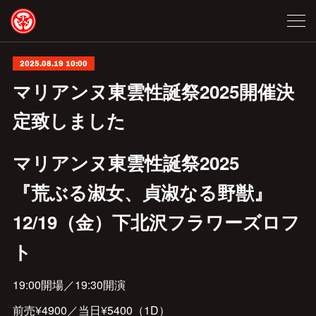
2025.08.19 10:00
マリアンヌ東雲性誕祭2025開催決
定致しました
マリアンヌ東雲性誕祭2025
『荒ぶる淑女、貞淑なる野獣』
12/19（金）下北沢フラワーズロフ
ト
19:00開場／19:30開演
前売¥4900／当日¥5400（1D）