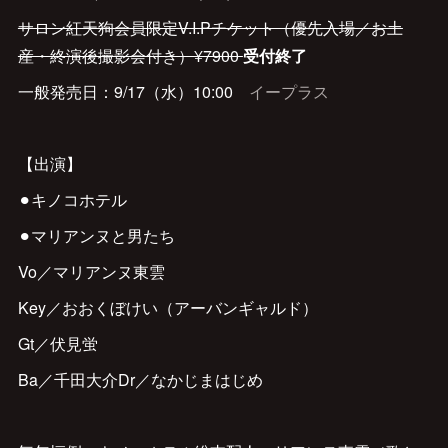
サロン紅天狗会員限定V.I.Pチケット（優先入場／お土
産・終演後撮影会付き）¥7900
受付終了
一般発売日：9/17（水）10:00
イープラス
【出演】
⚫︎キノコホテル
⚫︎マリアンヌと男たち
Vo／マリアンヌ東雲
Key／おおくぼけい（アーバンギャルド）
Gt／伏見蛍
Ba／千田大介Dr／なかじまはじめ