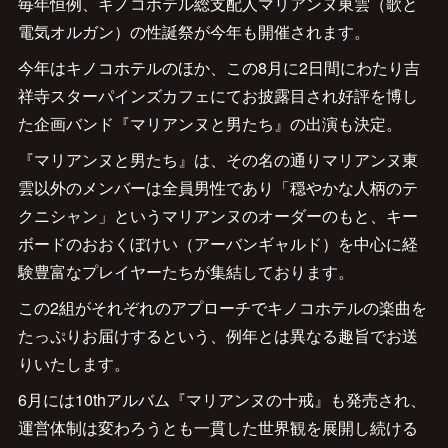
毎年恒例、キノコホテル総支配人マリアンヌ東雲（歌と
電気オルガン）の性誕祭が今年も開催されます。
今年はキノコホテルのほか、この8月に2日間にわたり吉
祥寺スターパインズカフェにてお披露目され好評を博し
た企画バンド『マリアンヌと男たち』の出演も決定。
『マリアンヌと男たち』は、その名の通りマリアンヌ東
雲以外のメンバーは全員男性であり「穏やかな人柄のテ
クニシャン」というマリアンヌのオーダーのもと、キー
ボードのおおくぼけい（アーバンギャルド）を中心に経
験豊富なプレイヤーたちが集結しております。
この2組がそれぞれのアプローチでキノコホテルの楽曲を
たっぷりお届けするという、例年とは異なる趣旨でお送
りいたします。
6月には10thアルバム『マリアンヌの十戒』も発売され、
運営体制は変わろうとも一貫した世界観を展開し続ける