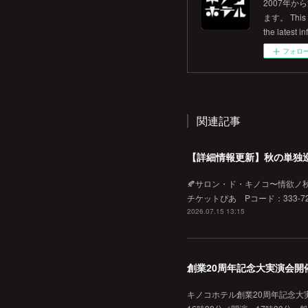
2007年
ます。 This is
the latest in
フォロ
関連記事
【詳細情報更新】秋の単独
🍂サロン・ド・キノコ〜情欲ノ秋♡
チケットぴあ Pコード：333-720
2026.07.15 13:15
創業20周年記念大実演会開
キノコホテル創業20周年記念大実