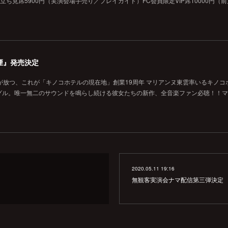
般立ち見席5900円（実演会場手売り／プレイガイド）FC会員限定VIP席10000円（
煙』発売決定
が放つ、これが「キノコホテルの現在地」創業19周年 マリアンヌ東雲率いるキノコ
グル。唯一無二のサウンドを鳴らし続ける彼女たちの新作、全音楽ファン必聴！！マ
2020.05.11 19:16
無観客実演会ナマ配信第三弾決定