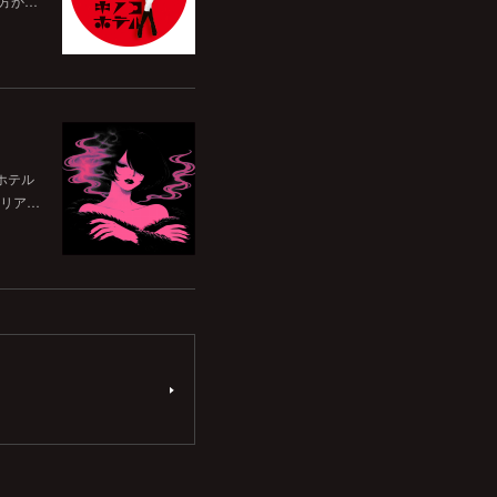
前方か…
ホテル
リア…