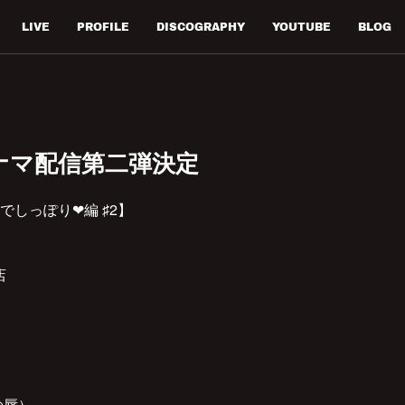
LIVE
PROFILE
DISCOGRAPHY
YOUTUBE
BLOG
ナマ配信第二弾決定
しっぽり❤︎編 ♯2】
店
の唇）