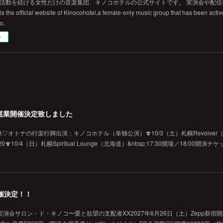
から活動を続ける女性だけの音楽集団、キノコホテルの公式サイトです。 実演会や配
 the official website of Kinocohotel,a female-only music group that has been active
fo.
ー
巡業開催決定致しました
オトナの行楽行脚出演：キノコホテル（単独公演）🍄10/3（土）札幌Revolver（北海
10/4（日）札幌Spiritual Lounge（北海道）&nbsp;17:30開場／18:00開演
催決定！！
演会サロン・ド・キノコ〜愛と欲望の支配者XX2027年6月26日（土）Zepp新宿