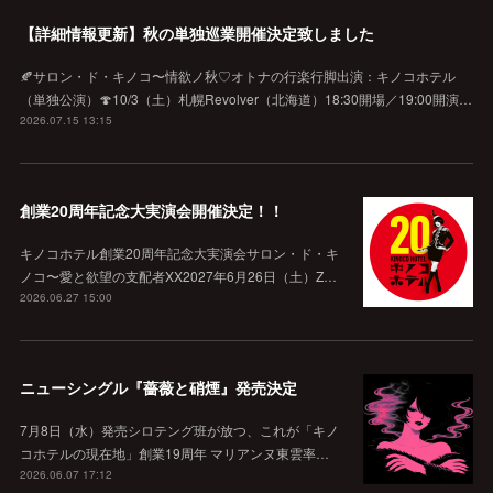
【詳細情報更新】秋の単独巡業開催決定致しました
🍂サロン・ド・キノコ〜情欲ノ秋♡オトナの行楽行脚出演：キノコホテル
（単独公演）🍄10/3（土）札幌Revolver（北海道）18:30開場／19:00開演…
2026.07.15 13:15
創業20周年記念大実演会開催決定！！
キノコホテル創業20周年記念大実演会サロン・ド・キ
ノコ〜愛と欲望の支配者XX2027年6月26日（土）Z…
2026.06.27 15:00
ニューシングル『薔薇と硝煙』発売決定
7月8日（水）発売シロテング班が放つ、これが「キノ
コホテルの現在地」創業19周年 マリアンヌ東雲率…
2026.06.07 17:12