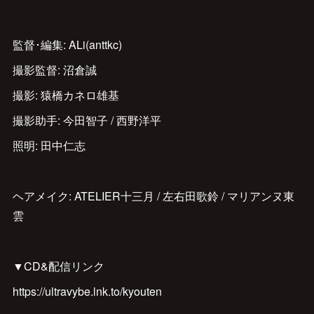
監督･編集: ALi(anttkc)
撮影監督: 沼倉誠
撮影: 猿橋カネロ雄基
撮影助手: 今田智子 / 西野洋平
照明: 田中仁志
ヘアメイク: ATELIER十三月 / 左右田歌鈴 / マリアンヌ東
雲
▼CD&配信リンク
https://ultravybe.lnk.to/kyouten