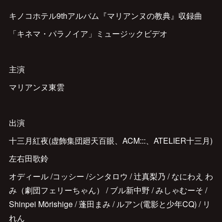
キノコホテル9thアルバム『マリアンヌの教典』収録曲
「キネマ・パラノイア」ミュージックビデオ
主演
マリアンヌ東雲
出演
十三月紅夜(虚飾集団廻天百眼、ACM:::、ATELIER十三月)
左右田歌鈴
オディール /コッシー /シンタロウ / 辻真梨乃 / なにわえ わ
み（劇団フェリーちゃん） / ブル新中野 / みしゃむーそ /
Shinpei Mörishige / 蓬田まみ / ルアン(電影と少年CQ) / リ
れん