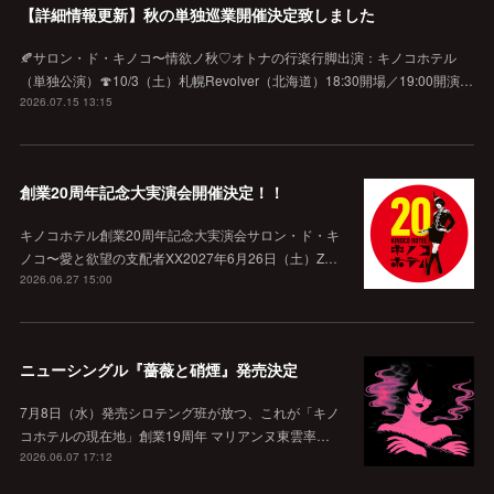
【詳細情報更新】秋の単独巡業開催決定致しました
🍂サロン・ド・キノコ〜情欲ノ秋♡オトナの行楽行脚出演：キノコホテル
（単独公演）🍄10/3（土）札幌Revolver（北海道）18:30開場／19:00開演…
2026.07.15 13:15
創業20周年記念大実演会開催決定！！
キノコホテル創業20周年記念大実演会サロン・ド・キ
ノコ〜愛と欲望の支配者XX2027年6月26日（土）Z…
2026.06.27 15:00
ニューシングル『薔薇と硝煙』発売決定
7月8日（水）発売シロテング班が放つ、これが「キノ
コホテルの現在地」創業19周年 マリアンヌ東雲率…
2026.06.07 17:12