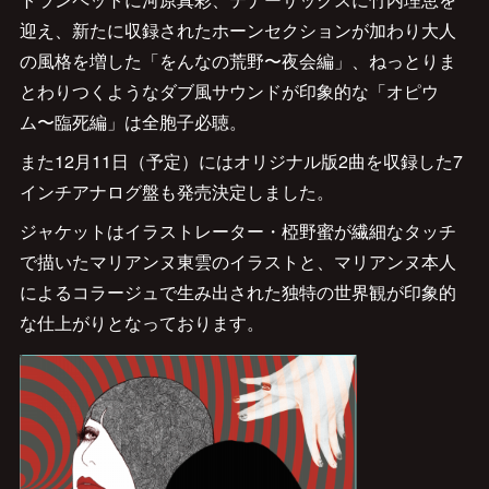
迎え、新たに収録されたホーンセクションが加わり大人
の風格を増した「をんなの荒野〜夜会編」、ねっとりま
とわりつくようなダブ風サウンドが印象的な「オピウ
ム〜臨死編」は全胞子必聴。
また12月11日（予定）にはオリジナル版2曲を収録した7
インチアナログ盤も発売決定しました。
ジャケットはイラストレーター・椏野蜜が繊細なタッチ
で描いたマリアンヌ東雲のイラストと、マリアンヌ本人
によるコラージュで生み出された独特の世界観が印象的
な仕上がりとなっております。