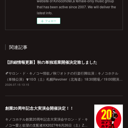
website of Kinocohotel,a female-only music group
that has been active since 2007. We will deliver the
latest info.
フォロー
関連記事
【詳細情報更新】秋の単独巡業開催決定致しました
🍂サロン・ド・キノコ〜情欲ノ秋♡オトナの行楽行脚出演：キノコホテル
（単独公演）🍄10/3（土）札幌Revolver（北海道）18:30開場／19:00開演…
2026.07.15 13:15
創業20周年記念大実演会開催決定！！
キノコホテル創業20周年記念大実演会サロン・ド・キ
ノコ〜愛と欲望の支配者XX2027年6月26日（土）Z…