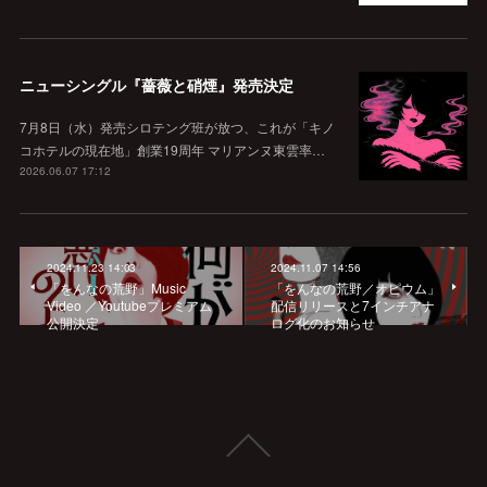
ニューシングル『薔薇と硝煙』発売決定
7月8日（水）発売シロテング班が放つ、これが「キノ
コホテルの現在地」創業19周年 マリアンヌ東雲率…
2026.06.07 17:12
2024.11.23 14:03
2024.11.07 14:56
「をんなの荒野」Music
「をんなの荒野／オピウム」
Video ／Youtubeプレミアム
配信リリースと7インチアナ
公開決定
ログ化のお知らせ