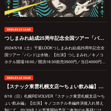
2024.03.13 11:46
つしまみれ結成25周年記念全国ツアー「バンドは水物」初日出演決定
2024/5/18（土）千葉LOOKつしまみれ結成25周年記念全
国ツアー「バンドは水物」【出演】つしまみれ／キノコ
ホテル開場18:00／開演18:30前売3500円／当日4000円…
2024.03.12 10:16
【スナック東雲札幌支店〜ちょい飲み編】開催決定しました
6/16（日）札幌REVOLVER『スナック東雲札幌支店〜ち
ょい飲み編』【出演】キノコホテル本編終演後入れ替え
制にて、20:30頃より営業開始予定ご参加のお客様には…