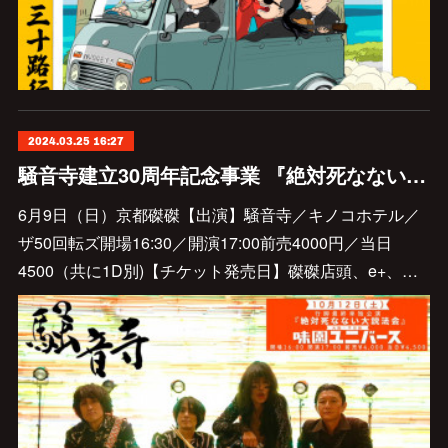
2024.03.25 16:27
騒音寺建立30周年記念事業 『絶対死なない全国行脚』初陣 〜磔磔50周年ロックの日〜出演決定
6月9日（日）京都磔磔【出演】騒音寺／キノコホテル／
ザ50回転ズ開場16:30／開演17:00前売4000円／当日
4500（共に1D別)【チケット発売日】磔磔店頭、e+、…