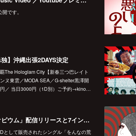
より公開です。
独】沖縄出張2DAYS決定
The Hologlam City【新春三つ巴レイト
東雲／MODA SEA／G-shelter黒澤開
00円／ 当日3000円（1D別）ご予約→kino…
「をんなの荒野／オピウム」配信リリースと7インチアナログ化のお知らせ
定CDとして販売されたシングル「をんなの荒