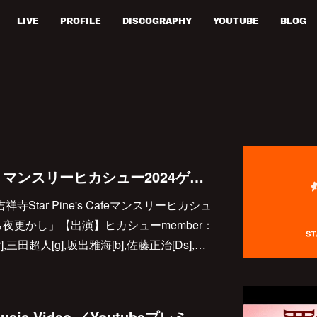
LIVE
PROFILE
DISCOGRAPHY
YOUTUBE
BLOG
【マリアンヌ東雲】マンスリーヒカシュー2024ゲスト出演決定
祥寺Star Pine's Cafeマンスリーヒカシュ
ら夜更かし」【出演】ヒカシューmember：
or],三田超人[g],坂出雅海[b],佐藤正治[Ds],…
「をんなの荒野」Music Video ／Youtubeプレミアム公開決定